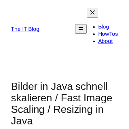
Skip
to
content
Blog
The IT Blog
HowTos
About
Bilder in Java schnell
skalieren / Fast Image
Scaling / Resizing in
Java