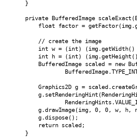
    }

    private BufferedImage scaleExact(B
        float factor = getFactor(img.g
        // create the image

        int w = (int) (img.getWidth() 
        int h = (int) (img.getHeight()
        BufferedImage scaled = new Buf
                BufferedImage.TYPE_INT
        Graphics2D g = scaled.createGr
        g.setRenderingHint(RenderingHi
                RenderingHints.VALUE_I
        g.drawImage(img, 0, 0, w, h, n
        g.dispose();

        return scaled;

    }
