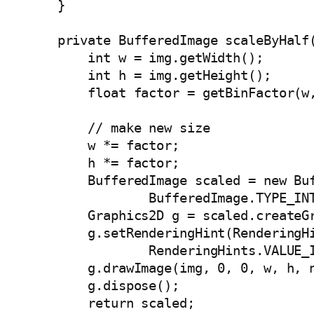
    }

    private BufferedImage scaleByHalf(
        int w = img.getWidth();

        int h = img.getHeight();

        float factor = getBinFactor(w,
        // make new size

        w *= factor;

        h *= factor;

        BufferedImage scaled = new Buf
                BufferedImage.TYPE_INT
        Graphics2D g = scaled.createGr
        g.setRenderingHint(RenderingHi
                RenderingHints.VALUE_I
        g.drawImage(img, 0, 0, w, h, n
        g.dispose();

        return scaled;
