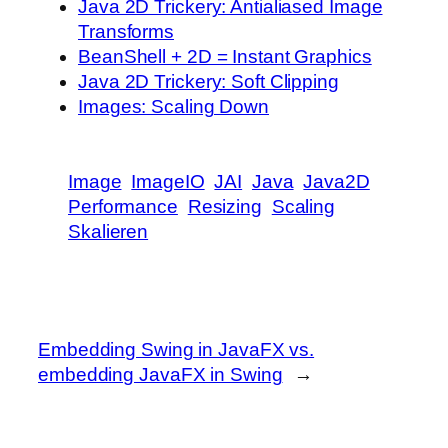
Java 2D Trickery: Antialiased Image
Transforms
BeanShell + 2D = Instant Graphics
Java 2D Trickery: Soft Clipping
Images: Scaling Down
Image
ImageIO
JAI
Java
Java2D
Performance
Resizing
Scaling
Skalieren
Embedding Swing in JavaFX vs.
embedding JavaFX in Swing
→