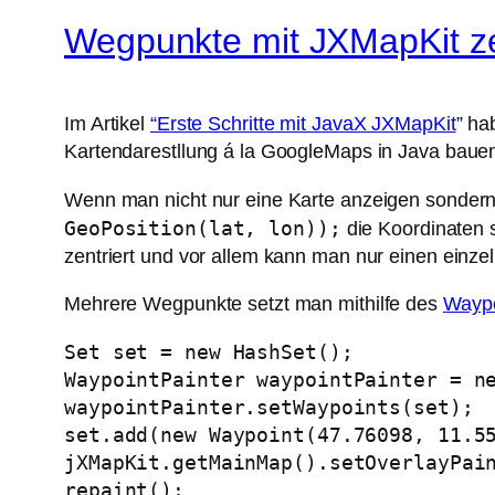
Wegpunkte mit JXMapKit z
Im Artikel
“Erste Schritte mit JavaX JXMapKit
” ha
Kartendarestllung á la GoogleMaps in Java baue
Wenn man nicht nur eine Karte anzeigen sondern 
GeoPosition(lat, lon));
die Koordinaten s
zentriert und vor allem kann man nur einen einze
Mehrere Wegpunkte setzt man mithilfe des
Waypo
Set set = new HashSet();

WaypointPainter waypointPainter = ne
waypointPainter.setWaypoints(set);

set.add(new Waypoint(47.76098, 11.55
jXMapKit.getMainMap().setOverlayPain
repaint();