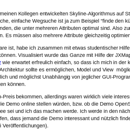
 meinen Kollegen entwickelten Skyline-Algorithmus auf
he, einfache Wegsuche ist ja zum Beispiel “finde den kü
nden, die unter mehreren Attributen optimal sind. Also z
. Es müssen also mehrere Attribute gleichzeitig optimier
e ist, habe ich zusammen mit etwas studentischer Hilfe
u können. Visualisiert wurde das Ganze mit Hilfe der J
r
wie erwartet erfreulich einfach, so dass ich mich in der 
e Architektur sollte es ermöglichen, Model und View mögl
glich und möglichst Unabhängig von jeglicher GUI-Progra
ten können.
o-Preis bekommen, allerdings waren wirklich viele intere
ir die Demo online stellen würden, bzw. ob die Demo Open
dee sei und ich das machen werde. Ich werde in den nä
en, dass jemand die Demo interessant und nützlich findet 
i Veröffentlichungen).