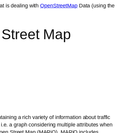
at is dealing with
OpenStreetMap
Data (using the
 Street Map
ining a rich variety of information about traffic
, i.e. a graph considering multiple attributes when
in Open Street Map (MARiO). MARiO includes