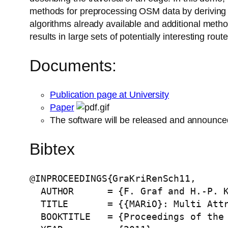
methods for preprocessing OSM data by deriving at
algorithms already available and additional metho
results in large sets of potentially interesting rou
Documents:
Publication page at University
Paper
The software will be released and announce
Bibtex
@INPROCEEDINGS{GraKriRenSch11,

  AUTHOR      = {F. Graf and H.-P. K
  TITLE       = {{MARiO}: Multi Attr
  BOOKTITLE   = {Proceedings of the 