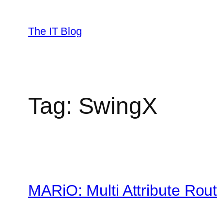
Skip
to
The IT Blog
content
Tag:
SwingX
MARiO: Multi Attribute Rou