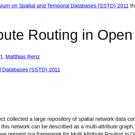
ium on Spatial and Temporal Databases (SSTD) 2011
th
ibute Routing in Open
t
,
Matthias Renz
l Databases (SSTD) 2011
 collected a large repository of spatial network data conta
ly, this network can be described as a multi-attribute graph
o, we present our framework for Multi Attribute Routing 