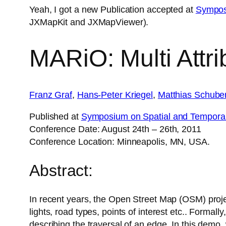
Yeah, I got a new Publication accepted at
Sympos
JXMapKit and JXMapViewer).
MARiO: Multi Attr
Franz Graf
,
Hans-Peter Kriegel
,
Matthias Schuber
Published at
Symposium on Spatial and Tempora
Conference Date: August 24th – 26th, 2011
Conference Location: Minneapolis, MN, USA.
Abstract:
In recent years, the Open Street Map (OSM) project
lights, road types, points of interest etc.. Formal
describing the traversal of an edge. In this dem