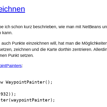
eichnen
be ich schon kurz beschrieben, wie man mit NetBeans u
n kann.
auch Punkte einzeichnen will, hat man die Möglichkeite
etzen, zeichnen und die Karte dorthin zentrieren. Allerdi
lnen Punkt setzen.
intPainters
:
w WaypointPainter();

932));

ter(waypointPainter);
